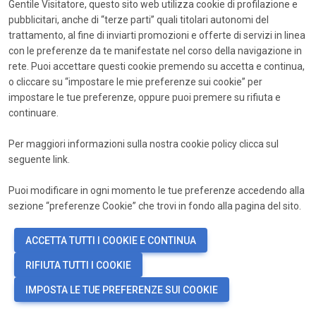
Gentile Visitatore, questo sito web utilizza cookie di profilazione e
pubblicitari, anche di “terze parti” quali titolari autonomi del
trattamento, al fine di inviarti promozioni e offerte di servizi in linea
con le preferenze da te manifestate nel corso della navigazione in
rete. Puoi accettare questi cookie premendo su accetta e continua,
o cliccare su “impostare le mie preferenze sui cookie” per
impostare le tue preferenze, oppure puoi premere su rifiuta e
continuare.
Per maggiori informazioni sulla nostra cookie policy clicca sul
seguente
link
.
Puoi modificare in ogni momento le tue preferenze accedendo alla
sezione “preferenze Cookie” che trovi in fondo alla pagina del sito.
ACCETTA TUTTI I COOKIE E CONTINUA
RIFIUTA TUTTI I COOKIE
IMPOSTA LE TUE PREFERENZE SUI COOKIE
language
PREFERENZE COOKIE
IT